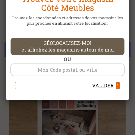
offres d’emploi que vous propose Côté
Côté Meubles
Meubles. N’hésitez pas à postuler, surtout
si vous êtes passionné et motivé. Vente,
Trouvez les coordonnées et adresses de vos magasins les
décoration, transport, nous recherchons
plus proches en utilisant votre localisation :
des profils variés.
GÉOLOCALISEZ-MOI
et affichez les magasins autour de moi
Aucun article disponible
OU
VALIDER