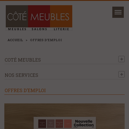
Mon magasin
Ma sélection
ACCUEIL
>
OFFRES D'EMPLOI
COTÉ MEUBLES
NOUVEAUTÉS
NOS SERVICES
MARQUES
+
CANAPÉS ET FAUTEUILS
OFFRES D’EMPLOI
+
SÉJOURS, TABLES ET CHAISES
+
MEUBLES
+
RANGEMENTS