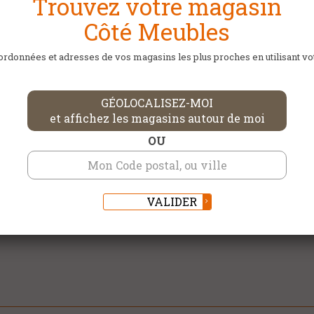
Trouvez votre magasin
Côté Meubles
rdonnées et adresses de vos magasins les plus proches en utilisant votr
GÉOLOCALISEZ-MOI
et affichez les magasins autour de moi
OU
e les informations saisies soient exploitées dans le cadre de la relatio
ENVOYER
VALIDER