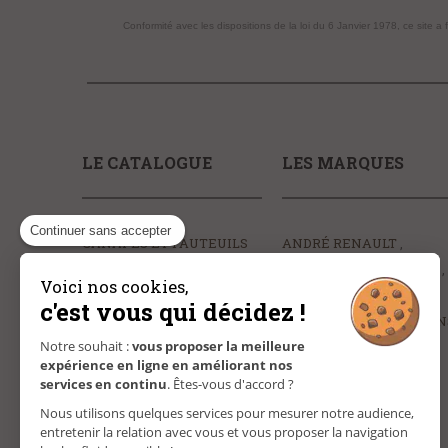
Conformité avec les dispositions de la loi du 6 Janvier 1978, ce site a 
LE CATALOGUE
LES MARQUES
Continuer sans accepter
CANAPÉS ET FAUTEUILS
ANDRÉ RENAULT
SÉJOURS, TABLES ET
BULTEX
CELIO
EPEDA
Voici nos cookies,
CHAISES
MERINOS
NOLTE
c'est vous qui décidez !
MEUBLES
SEDAC MERAL
SIMMON
RANGEMENTS
Notre souhait :
vous proposer la meilleure
TRECA
expérience en ligne en améliorant nos
CHAMBRE ET LITERIE
services en continu
. Êtes-vous d'accord ?
DÉCORATION
Nous utilisons quelques services pour mesurer notre audience,
entretenir la relation avec vous et vous proposer la navigation