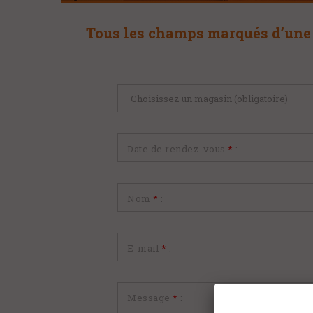
Tous les champs marqués d’une 
Choisissez un magasin (obligatoire)
*
:
Date de rendez-vous
*
:
Nom
*
:
E-mail
*
:
Message
*
: