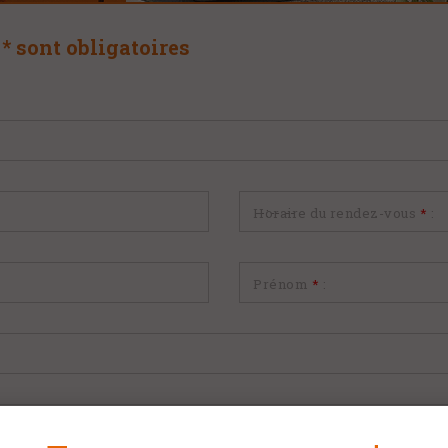
* sont obligatoires
Horaire du rendez-vous
*
:
Prénom
*
: