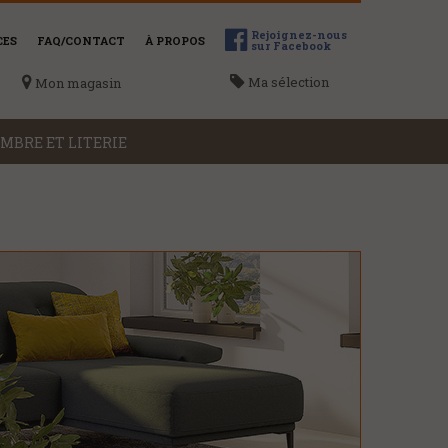
Rejoignez-nous
CES
FAQ/CONTACT
À PROPOS
sur Facebook
Ma sélection
Mon magasin
MBRE ET LITERIE
ME LOCALISER
Voir la liste des magasins