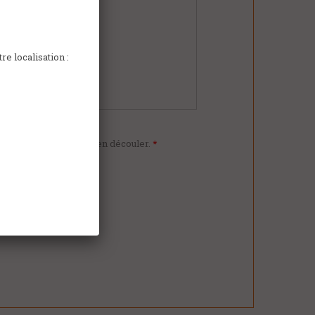
e localisation :
n commerciale qui peut en découler.
*