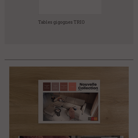
xation STELLA
Tables gigognes TRIO
Canapé relaxa