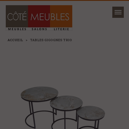
Mon magasin
Ma sélection
ACCUEIL
>
TABLES GIGOGNES TRIO
NOUVEAUTÉS
MARQUES
+
CANAPÉS ET FAUTEUILS
+
SÉJOURS, TABLES ET CHAISES
+
MEUBLES
+
RANGEMENTS