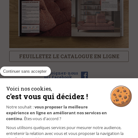
FEUILLETEZ LE CATALOGUE EN LIGNE
Continuer sans accepter
Rejoignez-nous
sur Facebook
Voici nos cookies,
c'est vous qui décidez !
NOS MAGASINS
Notre souhait :
vous proposer la meilleure
expérience en ligne en améliorant nos services en
FAQ/CONTACT
continu
. Êtes-vous d'accord ?
Nous utilisons quelques services pour mesurer notre audience,
GÉREZ VOS INFORMATIONS PERSONNELLES
entretenir la relation avec vous et vous proposer la navigation la