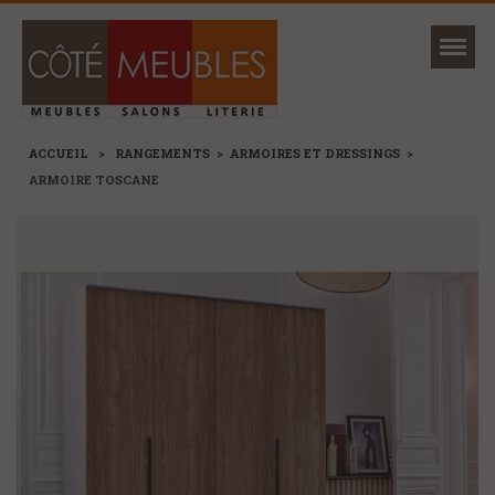
Mon magasin
Ma sélection
ACCUEIL
>
RANGEMENTS
>
ARMOIRES ET DRESSINGS
>
ARMOIRE TOSCANE
NOUVEAUTÉS
MARQUES
+
CANAPÉS ET FAUTEUILS
+
SÉJOURS, TABLES ET CHAISES
+
MEUBLES
+
RANGEMENTS