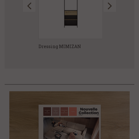
FIA
Dressing MIMIZAN
Armoire TOSC