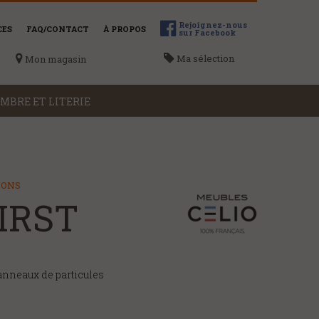
Rejoignez-nous
CES
FAQ/CONTACT
À PROPOS
sur Facebook
Ma sélection
Mon magasin
MBRE ET LITERIE
ME LOCALISER
Voir la liste des magasins
IONS
FIRST
anneaux de particules