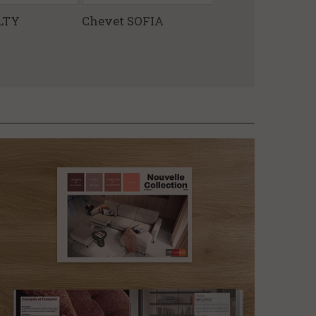
LTY
Chevet SOFIA
Commode MU