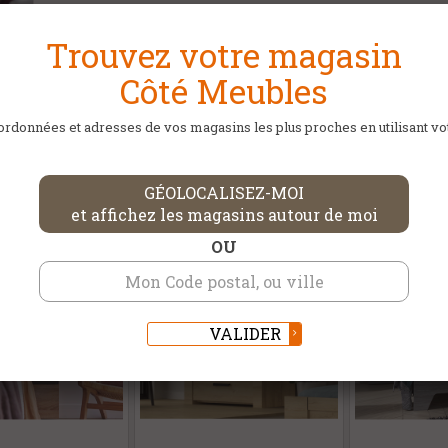
Trouvez votre magasin
Côté Meubles
rdonnées et adresses de vos magasins les plus proches en utilisant votr
DANS LA MÊME CATÉGORIE
GÉOLOCALISEZ-MOI
et affichez les magasins autour de moi
OU
VALIDER