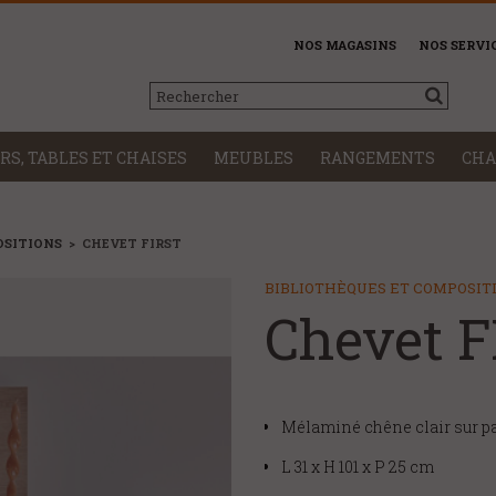
NOS MAGASINS
NOS SERVI
RS, TABLES ET CHAISES
MEUBLES
RANGEMENTS
CHA
OSITIONS
>
CHEVET FIRST
BIBLIOTHÈQUES ET COMPOSIT
Chevet 
Mélaminé chêne clair sur p
L 31 x H 101 x P 25 cm