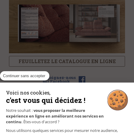
FEUILLETEZ LE CATALOGUE EN LIGNE
Continuer sans accepter
Rejoignez-nous
sur Facebook
Voici nos cookies,
c'est vous qui décidez !
NOS MAGASINS
Notre souhait :
vous proposer la meilleure
expérience en ligne en améliorant nos services en
FAQ/CONTACT
continu
. Êtes-vous d'accord ?
Nous utilisons quelques services pour mesurer notre audience,
GÉREZ VOS INFORMATIONS PERSONNELLES