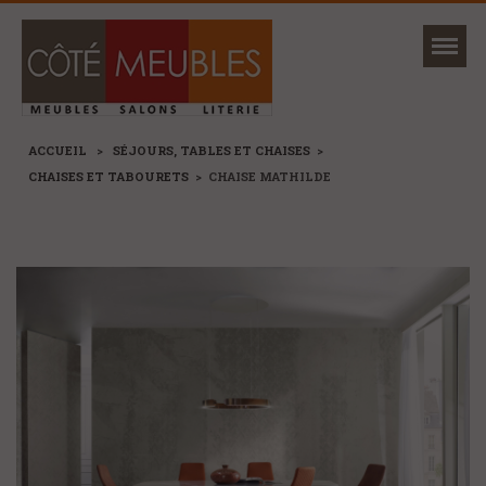
Mon magasin
Ma sélection
ACCUEIL
>
SÉJOURS, TABLES ET CHAISES
>
CHAISES ET TABOURETS
>
CHAISE MATHILDE
NOUVEAUTÉS
MARQUES
+
CANAPÉS ET FAUTEUILS
+
SÉJOURS, TABLES ET CHAISES
+
MEUBLES
+
RANGEMENTS