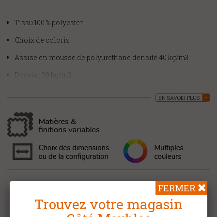
Tissu 100 % polyester
Choix de coloris
Assise en mousse de polyuréthane densité 40 kg/m3
Dossier 30 kg/m3
Structure en métal époxy
EN SAVOIR PLUS
L 47 x H 100 x P 44 cm
Partager sur :
FERMER
Trouvez votre magasin