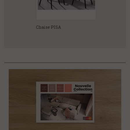
IA
Chaise PISA
Chaise bridge