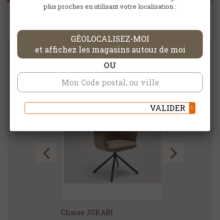
plus proches en utilisant votre localisation :
GÉOLOCALISEZ-MOI
et affichez les magasins autour de moi
OU
DANS LA MÊME CATÉGORIE
VALIDER
Chaise JOKARI
Chaise SALOM