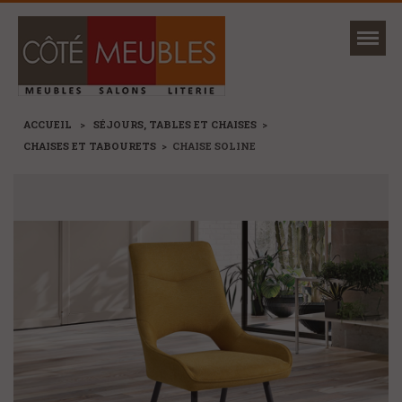
Mon magasin
Ma sélection
ACCUEIL
>
SÉJOURS, TABLES ET CHAISES
>
CHAISES ET TABOURETS
>
CHAISE SOLINE
NOUVEAUTÉS
MARQUES
+
CANAPÉS ET FAUTEUILS
+
SÉJOURS, TABLES ET CHAISES
+
MEUBLES
+
RANGEMENTS