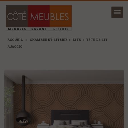
Mon magasin
Ma sélection
ACCUEIL
>
CHAMBRE ET LITERIE
>
LITS
>
TÊTE DE LIT
AJACCIO
NOUVEAUTÉS
MARQUES
+
CANAPÉS ET FAUTEUILS
+
SÉJOURS, TABLES ET CHAISES
+
MEUBLES
+
RANGEMENTS