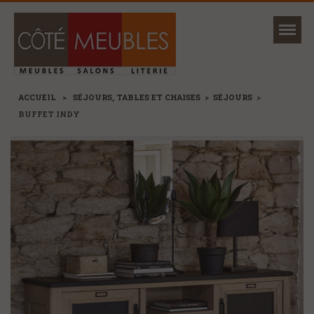
Mon magasin
Ma sélection
ACCUEIL
>
SÉJOURS, TABLES ET CHAISES
>
SÉJOURS
>
BUFFET INDY
NOUVEAUTÉS
MARQUES
+
CANAPÉS ET FAUTEUILS
+
SÉJOURS, TABLES ET CHAISES
+
MEUBLES
+
RANGEMENTS