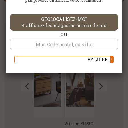
plus proches en utilisant votre localisation :
GÉOLOCALISEZ-MOI
et affichez les magasins autour de moi
OU
DANS LA MÊME CATÉGORIE
VALIDER
SET
Vitrine FUSION
Buffet MARS