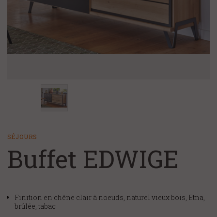
+
CHAMBRE ET LITERIE
NOS MAGASINS
NOS SERVICES
FAQ/CONTACT
À PROPOS
SÉJOURS
Buffet EDWIGE
Finition en chêne clair à noeuds, naturel vieux bois, Etna,
brûlée, tabac