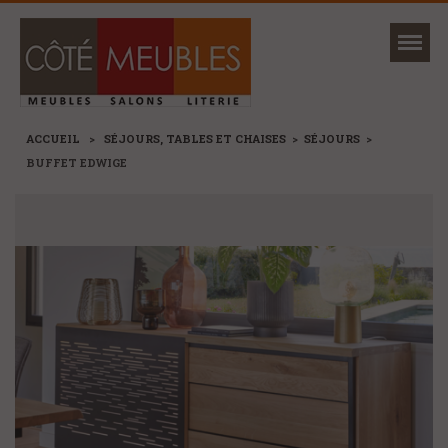
Mon magasin
Ma sélection
ACCUEIL
>
SÉJOURS, TABLES ET CHAISES
>
SÉJOURS
>
BUFFET EDWIGE
NOUVEAUTÉS
MARQUES
+
CANAPÉS ET FAUTEUILS
+
SÉJOURS, TABLES ET CHAISES
+
MEUBLES
+
RANGEMENTS