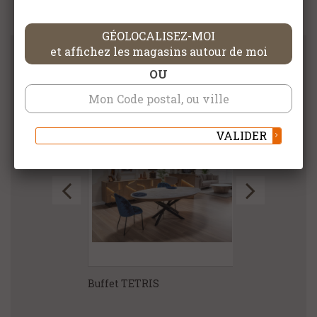
GÉOLOCALISEZ-MOI
et affichez les magasins autour de moi
OU
DANS LA MÊME CATÉGORIE
VALIDER
TION
Buffet TETRIS
Bahut 4 porte