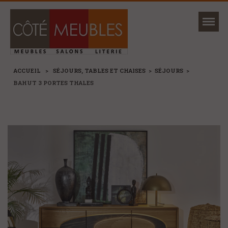
Mon magasin
Ma sélection
ACCUEIL
>
SÉJOURS, TABLES ET CHAISES
>
SÉJOURS
>
BAHUT 3 PORTES THALES
NOUVEAUTÉS
MARQUES
+
CANAPÉS ET FAUTEUILS
+
SÉJOURS, TABLES ET CHAISES
+
MEUBLES
+
RANGEMENTS