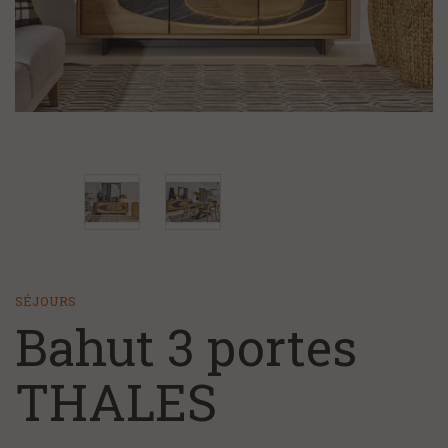
+
CHAMBRE ET LITERIE
NOS MAGASINS
NOS SERVICES
FAQ/CONTACT
À PROPOS
SÉJOURS
Bahut 3 portes
THALES