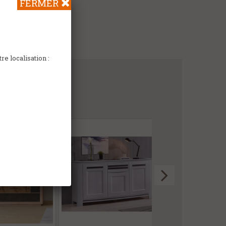
FERMER
e localisation :