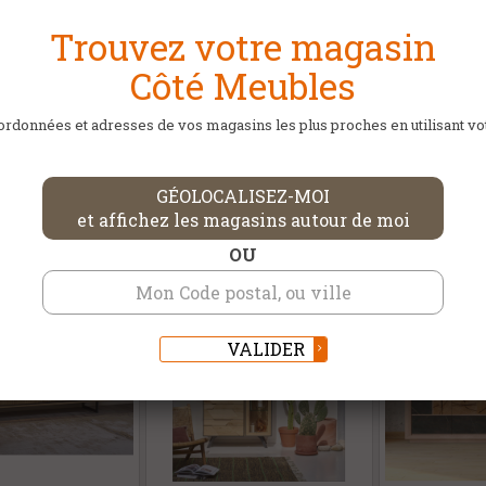
Trouvez votre magasin
Côté Meubles
rdonnées et adresses de vos magasins les plus proches en utilisant votr
DANS LA MÊME CATÉGORIE
GÉOLOCALISEZ-MOI
et affichez les magasins autour de moi
OU
VALIDER