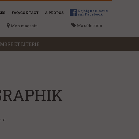
Rejoignez-nous
CES
FAQ/CONTACT
À PROPOS
sur Facebook
Ma sélection
Mon magasin
MBRE ET LITERIE
ME LOCALISER
Voir la liste des magasins
 GRAPHIK
rre