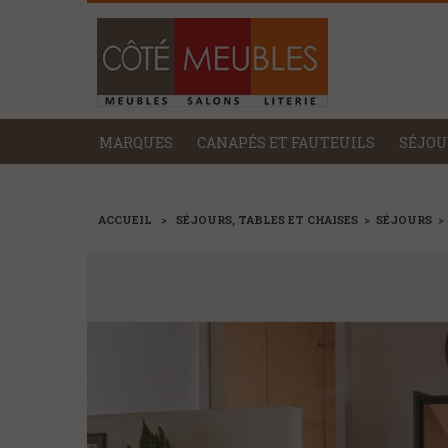
MARQUES
CANAPÉS ET FAUTEUILS
SÉJOU
ACCUEIL
>
SÉJOURS, TABLES ET CHAISES
>
SÉJOURS
>