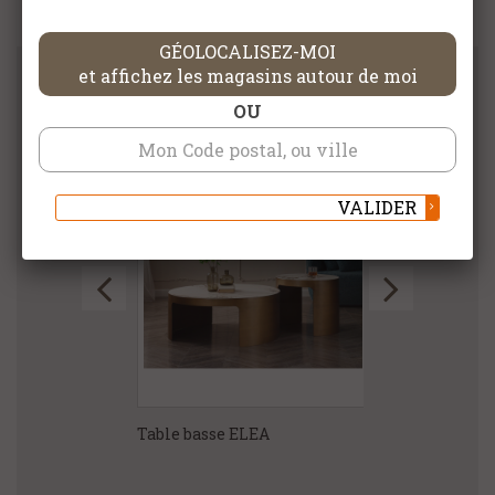
GÉOLOCALISEZ-MOI
et affichez les magasins autour de moi
DANS LA MÊME CATÉGORIE
OU
VALIDER
 EMOTION
Table basse ELEA
Table basse A