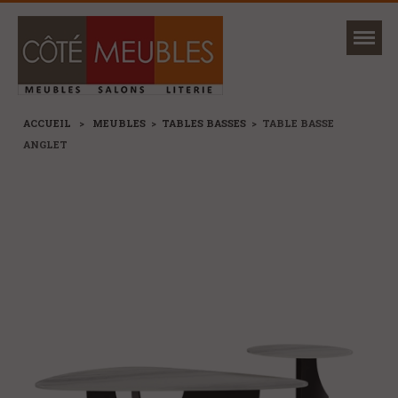
Mon magasin
Ma sélection
ACCUEIL
>
MEUBLES
>
TABLES BASSES
>
TABLE BASSE
ANGLET
NOUVEAUTÉS
MARQUES
+
CANAPÉS ET FAUTEUILS
+
SÉJOURS, TABLES ET CHAISES
+
MEUBLES
+
RANGEMENTS