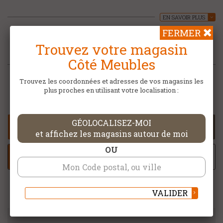
Piètement tube en acier finition époxy
EN SAVOIR PLUS
Nombreuses dimensions dont 2 dimensions
«ovale danois» angles arrondis 120 + 40 x 120 cm et 220 + 80
FERMER
X 120 cm 240 + 80 X 120 cm
Trouvez votre magasin
Côté Meubles
Trouvez les coordonnées et adresses de vos magasins les
Partager sur :
plus proches en utilisant votre localisation :
GÉOLOCALISEZ-MOI
CONTACTER MON MAGASIN CÔTÉ
MEUBLES
et affichez les magasins autour de moi
OU
AJOUTER À MA SELECTION
VALIDER