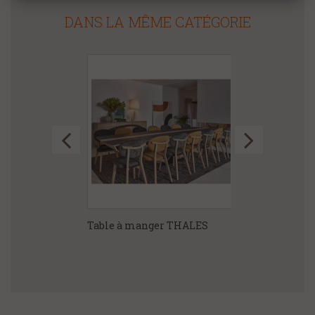
DANS LA MÊME CATÉGORIE
ger CAPLA
Table à manger THALES
Table à mange