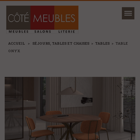
Mon magasin
Ma sélection
ACCUEIL
>
SÉJOURS, TABLES ET CHAISES
>
TABLES
>
TABLE
ONYX
NOUVEAUTÉS
MARQUES
+
CANAPÉS ET FAUTEUILS
+
SÉJOURS, TABLES ET CHAISES
+
MEUBLES
+
RANGEMENTS