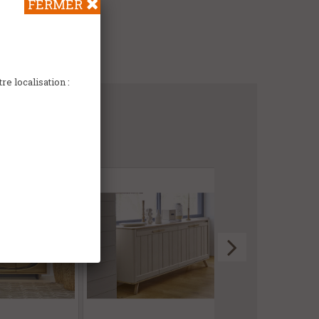
FERMER
e localisation :