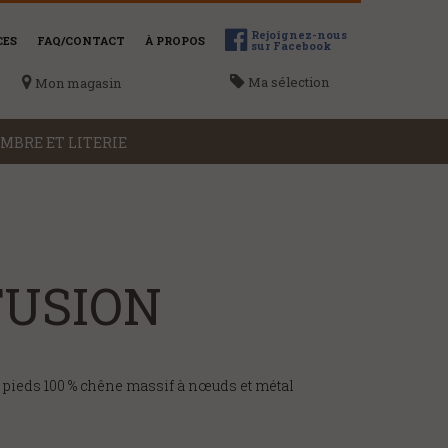
Rejoignez-nous
CES
FAQ/CONTACT
À PROPOS
sur Facebook
Ma sélection
Mon magasin
MBRE ET LITERIE
ME LOCALISER
Voir la liste des magasins
 FUSION
, pieds 100 % chêne massif à nœuds et métal