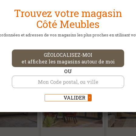
Trouvez votre magasin
Côté Meubles
rdonnées et adresses de vos magasins les plus proches en utilisant votr
DANS LA MÊME CATÉGORIE
GÉOLOCALISEZ-MOI
et affichez les magasins autour de moi
OU
VALIDER